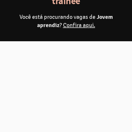
trainee
Você está procurando vagas de
Jovem
Fazer inscrição
aprendiz
?
Confira aqui.
Compartilhar
C
Programa de Estágio Zamp
2027