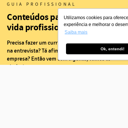
GUIA PROFISSIONAL
Conteúdos para te guiar na
Utilizamos cookies para oferec
vida profissional
experiência e melhorar o dese
Saiba mais
Precisa fazer um currículo? Quer mandar bem
Ok, entendi!
na entrevista? Tá afim de se destacar na
empresa? Então vem com a gente, vamos te
ajudar!
Conferir Guia Profissional
PARA EMPRESAS