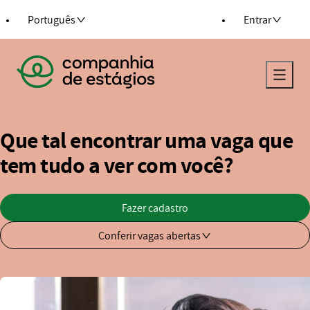
ra o conteúdo
Português
Entrar
Voltar para a página principal
Que tal encontrar uma vaga que
tem tudo a ver com você?
Fazer cadastro
Conferir vagas abertas