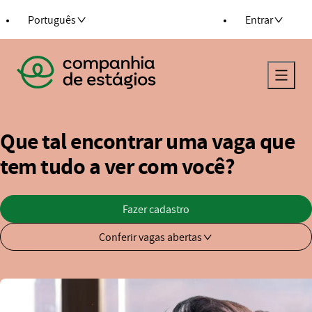
ra o conteúdo
Português
Entrar
Voltar para a página principal
Que tal encontrar uma vaga que
tem tudo a ver com você?
Fazer cadastro
Conferir vagas abertas