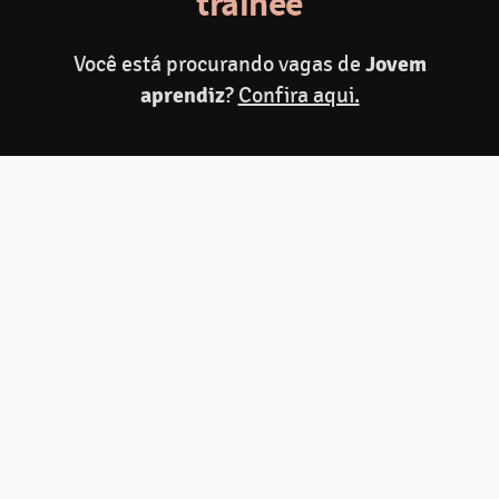
trainee
Você está procurando vagas de
Jovem
Fazer inscrição
aprendiz
?
Confira aqui.
Compartilhar
C
Programa de Trainee
Shopee 2027