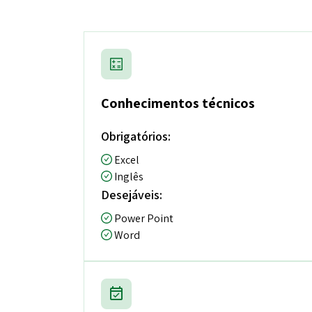
Conhecimentos técnicos
Obrigatórios:
Excel
Inglês
Desejáveis:
Power Point
Word
event_available