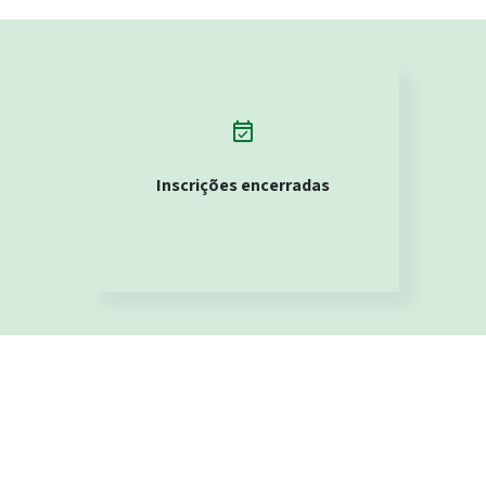
event_available
Inscrições encerradas