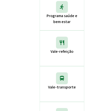
directions_run
Programa saúde e
bem estar
restaurant
Vale-refeição
directions_bus
Vale-transporte