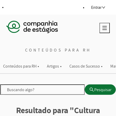
ra o conteúdo
Entrar
Voltar para a página principal
CONTEÚDOS PARA RH
Conteúdos para RH
Artigos
Casos de Sucesso
Mat
Pesquisar
Pesquisar
Resultado para "Cultura