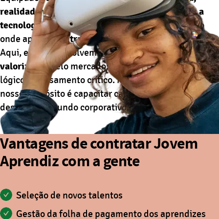
realidade virtual, tablets, lousas digitais e com a
tecnologia Google for Education
, o Lab é o espaço
onde aprendizes
transformam teoria em prática
.
Aqui, eles desenvolvem as
habilidades mais
valorizadas
pelo mercado: criatividade, raciocínio
lógico e pensamento crítico. Mais do que preparar,
nosso propósito é capacitar cada jovem para os
desafios do mundo corporativo.
Vantagens de contratar Jovem
Aprendiz com a gente
Seleção de novos talentos
Gestão da folha de pagamento dos aprendizes