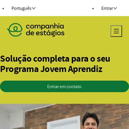
ra o conteúdo
Português
Entrar
Voltar para a página principal
Solução completa para o seu
Programa Jovem Aprendiz
Entrar em contato