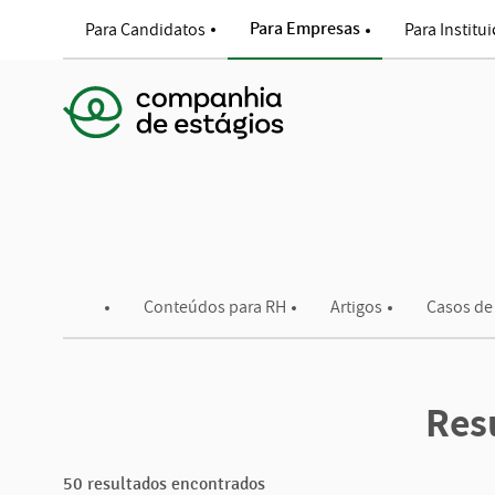
Ir para o conteúdo
Para Empresas
Para Candidatos
Para Institu
Voltar para a página princip
Conteúdos para RH
Artigos
Casos de
Res
50 resultados encontrados