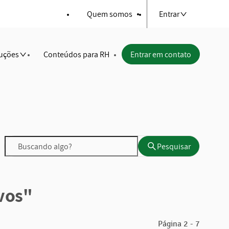
Quem somos
Entrar
uções
Conteúdos para RH
Entrar em contato
Pesquisar
Pesquisar
vos"
Página 2 - 7