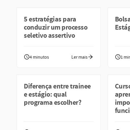
5 estratégias para
Bolsa
conduzir um processo
Está
seletivo assertivo
4 minutos
Ler mais
1 mi
Diferença entre trainee
Curs
e estágio: qual
apren
programa escolher?
impo
func