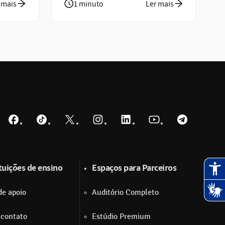
 mais
1 minuto
Ler mais
Facebook
TikTok
Twitter
Instagram
LinkedIn
YouTube
Telegram
ituições de ensino
Espaços para Parceiros
de apoio
Auditório Completo
 contato
Estúdio Premium