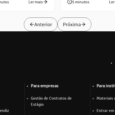
nutos
Ler mais
5 minutos
Ler
Anterior
Próxima
Para empresas
Para inst
Gestão de Contratos de
Materiais 
Estágio
endiz
Entrar em