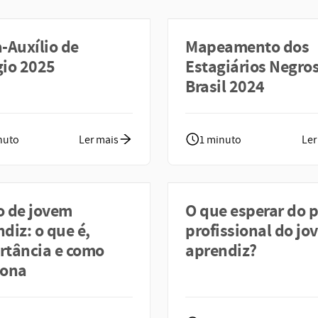
-Auxílio de
Mapeamento dos
gio 2025
Estagiários Negro
Brasil 2024
nuto
Ler mais
1 minuto
Ler
o de jovem
O que esperar do p
diz: o que é,
profissional do jo
rtância e como
aprendiz?
iona