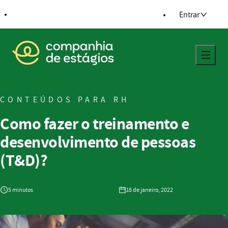
ra o conteúdo
Entrar
Voltar para a página principal
CONTEÚDOS PARA RH
Como fazer o treinamento e
desenvolvimento de pessoas
(T&D)?
5 minutos
18 de janeiro, 2022