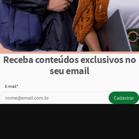
Receba conteúdos exclusivos no
seu email
E-mail*
email_address_check
Cadastrar