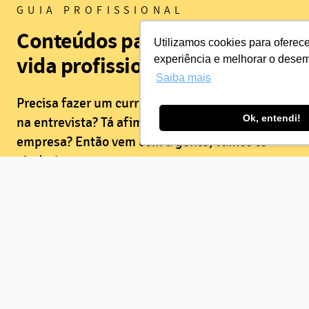
GUIA PROFISSIONAL
Conteúdos para te guiar na
Utilizamos cookies para oferec
vida profissional
experiência e melhorar o dese
Saiba mais
Precisa fazer um currículo? Quer mandar bem
Ok, entendi!
na entrevista? Tá afim de se destacar na
empresa? Então vem com a gente, vamos te
ajudar!
Conferir Guia Profissional
PARA EMPRESAS