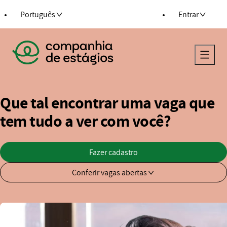
ra o conteúdo
Português
Entrar
Voltar para a página principal
Que tal encontrar uma vaga que
tem tudo a ver com você?
Fazer cadastro
Conferir vagas abertas