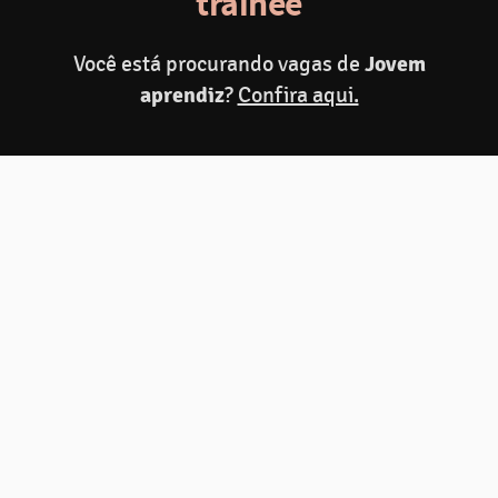
trainee
Você está procurando vagas de
Jovem
Fazer inscrição
aprendiz
?
Confira aqui.
Compartilhar
C
Programa de Estágio Zamp
2027