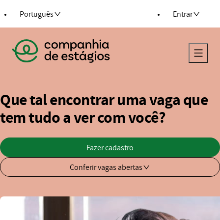
ra o conteúdo
Português
Entrar
Voltar para a página principal
Que tal encontrar uma vaga que
tem tudo a ver com você?
Fazer cadastro
Conferir vagas abertas