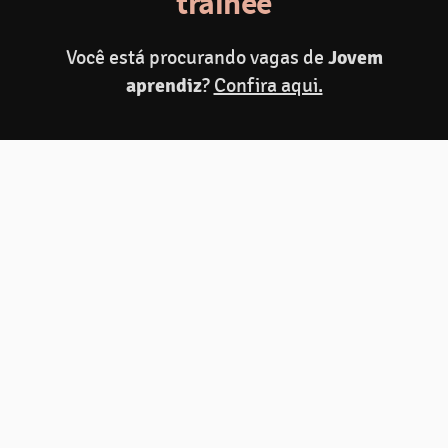
trainee
Você está procurando vagas de
Jovem
Fazer inscrição
aprendiz
?
Confira aqui.
Compartilhar
C
Programa de Estágio Zamp
2027