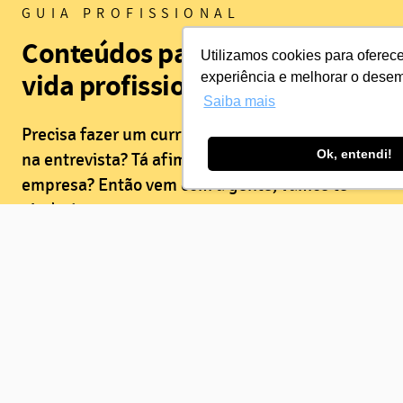
GUIA PROFISSIONAL
Conteúdos para te guiar na
Utilizamos cookies para oferec
vida profissional
experiência e melhorar o dese
Saiba mais
Precisa fazer um currículo? Quer mandar bem
Ok, entendi!
na entrevista? Tá afim de se destacar na
empresa? Então vem com a gente, vamos te
ajudar!
Conferir Guia Profissional
PARA EMPRESAS