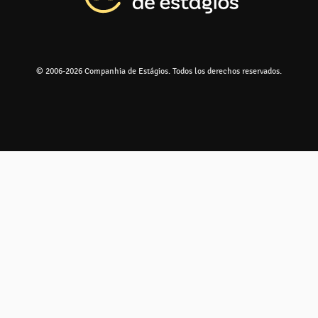
© 2006-2026 Companhia de Estágios. Todos los derechos reservados.
Ir a la parte 