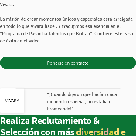
Vivara.
La misión de crear momentos únicos y especiales está arraigada
en todo lo que Vivara hace . Y tradujimos esa esencia en el
"Programa de Pasantía Talentos que Brillan". Confiere este caso
de éxito en el video.
Ponerse en contacto
“¡Cuando dijeron que hacían cada
momento especial, no estaban
bromeando!”
Realiza Reclutamiento &
Selección con más
d
i
v
e
r
s
i
d
a
d
e