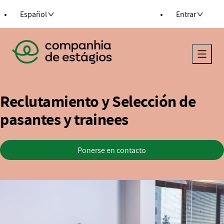
al contenido
Español
Entrar
Regresar a la página principal
Reclutamiento y Selección de
pasantes y trainees
Ponerse en contacto