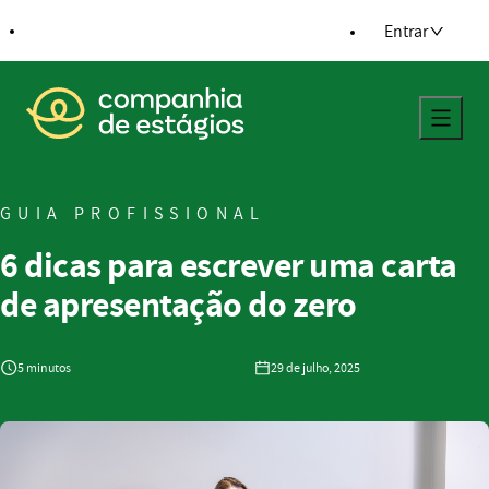
ra o conteúdo
Entrar
Voltar para a página principal
GUIA PROFISSIONAL
6 dicas para escrever uma carta
de apresentação do zero
5 minutos
29 de julho, 2025