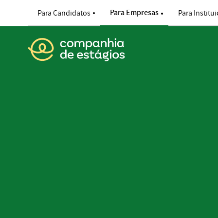
Ir para o conteúdo
Para Empresas
Para Candidatos
Para Institu
Voltar para a página princip