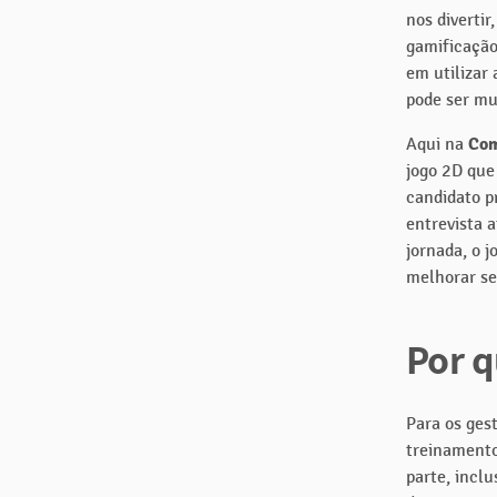
nos diverti
gamificação
em utilizar 
pode ser mu
Aqui na
Com
jogo 2D que
candidato p
entrevista a
jornada, o j
melhorar s
Por q
Para os ges
treinamento
parte, incl