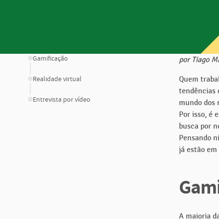
CONTEÚDO
Gamificação
por Tiago M
Realidade virtual
Quem trabal
tendências 
Entrevista por vídeo
mundo dos n
Por isso, é
busca por n
Pensando ni
já estão em
Gami
A maioria d