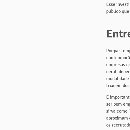
Esse invest
público que
Entr
Poupar temp
contemporân
empresas qu
geral, depe
modalidade 
triagem dos
É importante
ser bem emp
sirva como 
aproximam d
os recrutado