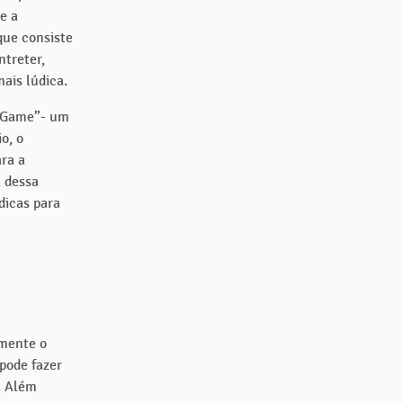
e a
que consiste
ntreter,
ais lúdica.
n Game”- um
o, o
ra a
l dessa
dicas para
amente o
pode fazer
. Além