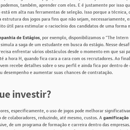
r, podemos, também, aprender com eles. E é justamente por isso qu
 está em alta nas ferramentas de seleção. Isso porque a técnica, 
a estrutura dos jogos para fins que não sejam, necessariamente, e
ito útil para estimular o raciocínio dos candidatos de uma forma m
panhia de Estágios
, por exemplo, disponibilizamos o “The Inter
 simula a saga de um estudante em busca do estágio. Nesse desafi
recisa enfrentar vários obstáculos desde o momento em que sai pa
té a hora H, quando fica cara a cara com os recrutadores. Ao fina
ovem recebe detalhes sobre o seu perfil e ainda fica por dentro de 
eu desempenho e aumentar suas chances de contratação.
ue investir?
tores, especificamente, o uso de jogos pode melhorar significativ
 de colaboradores, reduzindo, até mesmo, custos. A
gamificação
usive, de um programa de formação e carreira dentro das empresas