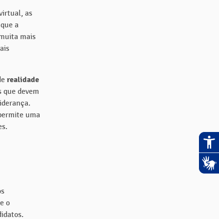
irtual, as
 que a
 muita mais
ais
de
realidade
as que devem
iderança.
 permite uma
es.
os
e o
didatos.