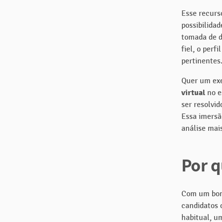
Esse recurs
possibilida
tomada de d
fiel, o perf
pertinentes
Quer um ex
virtual
no e
ser resolvi
Essa imersã
análise mai
Por q
Com um bom 
candidatos 
habitual, um