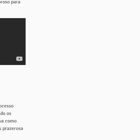
oroso para
rocesso
ndo os
iva como
s prazerosa