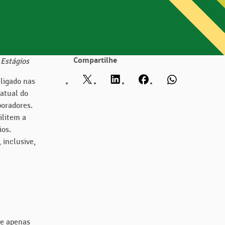
Compartilhe
Estágios
 ligado nas
Twitter
LinkedIn
Facebook
WhatsApp
 atual do
boradores.
ilitem a
ios.
 inclusive,
ue apenas