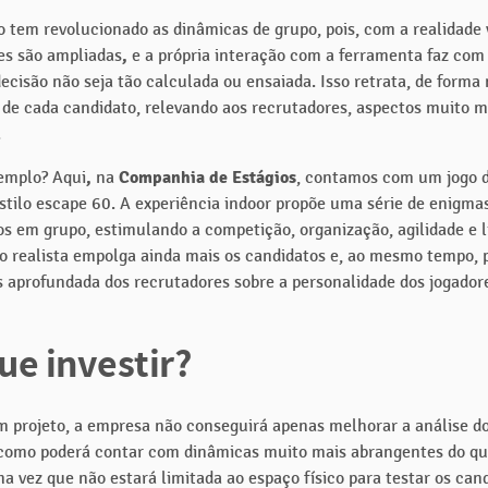
o tem revolucionado as dinâmicas de grupo, pois, com a realidade v
des são ampliadas
,
e a própria interação com a ferramenta faz com
ecisão não seja tão calculada ou ensaiada. Isso retrata, de forma
il de cada candidato, relevando aos recrutadores, aspectos muito m
.
emplo? Aqui
,
na
Companhia de Estágios
, contamos com um jogo 
stilo escape 60. A experiência indoor propõe uma série de enigm
dos em grupo, estimulando a competição, organização, agilidade e l
o realista empolga ainda mais os candidatos e, ao mesmo tempo,
s aprofundada dos recrutadores sobre a personalidade dos jogador
ue investir?
projeto, a empresa não conseguirá apenas melhorar a análise d
como poderá contar com dinâmicas muito mais abrangentes do qu
a vez que não estará limitada ao espaço físico para testar os can