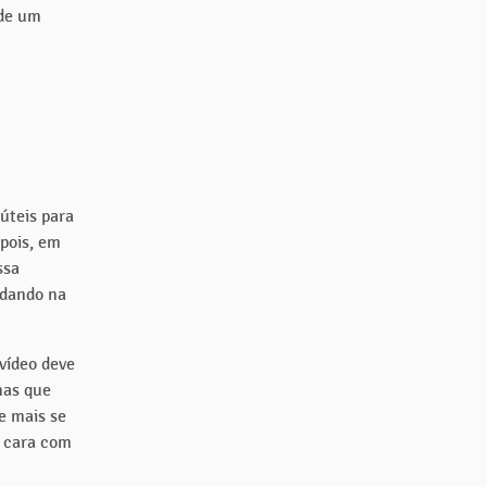
 de um
úteis para
pois, em
ssa
udando na
 vídeo deve
mas que
e mais se
 cara com