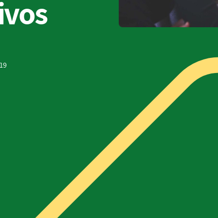
ivos
019