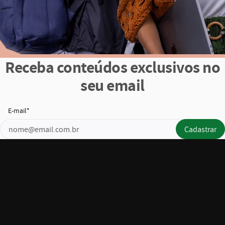
Receba conteúdos exclusivos no
seu email
E-mail*
email_address_check
Cadastrar