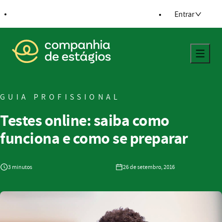
ra o conteúdo
Entrar
Voltar para a página principal
GUIA PROFISSIONAL
Testes online: saiba como
funciona e como se preparar
3 minutos
26 de setembro, 2016