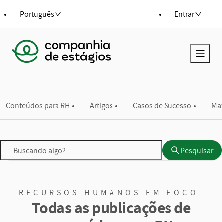
ra o conteúdo
Português
Entrar
Voltar para a página principal
Conteúdos para RH
Artigos
Casos de Sucesso
Mat
Pesquisar
Pesquisar
RECURSOS HUMANOS EM FOCO
Todas as publicações de